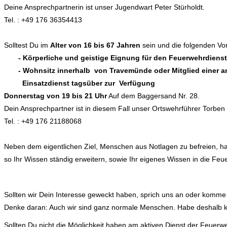
Deine Ansprechpartnerin ist unser Jugendwart Peter Stürholdt.
Tel. : +49 176 36354413
Solltest Du im
Alter von 16 bis 67
Jahren
sein und die folgenden Vo
- Körperliche und geistige Eignung für den Feuerwehrdienst
- Wohnsitz innerhalb von Travemünde oder Mitglied einer an
Einsatzdienst tagsüber zur
Verfügung
Donnerstag von 19 bis 21 Uhr
Auf dem Baggersand Nr. 28.
Dein Ansprechpartner ist in diesem Fall unser Ortswehrführer Torben
Tel. : +49 176 21188068
Neben dem eigentlichen Ziel, Menschen aus Notlagen zu befreien, h
so Ihr Wissen ständig erweitern, sowie Ihr eigenes Wissen in die Feu
Sollten wir Dein Interesse geweckt haben, sprich uns an oder komme
Denke daran: Auch wir sind ganz normale Menschen. Habe deshalb k
Sollten Du nicht die Möglichkeit haben am aktiven Dienst der Feuerwe