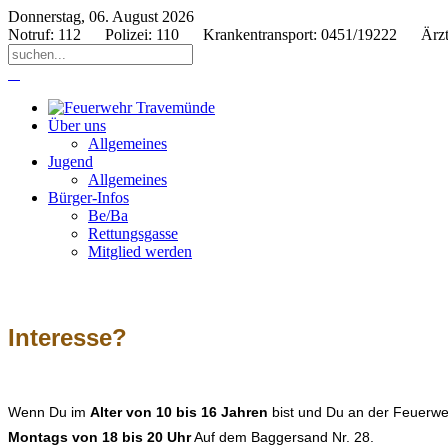
Donnerstag, 06. August 2026
Year
Month
Year
Month
Notruf: 112 Polizei: 110 Krankentransport: 0451/19222 Ärztlich
Über uns
Allgemeines
Jugend
Allgemeines
Bürger-Infos
Be/Ba
Rettungsgasse
Mitglied werden
Interesse?
Wenn Du im
Alter von 10 bis 16 Jahren
bist und Du an der Feuerweh
Montags von 18 bis 20 Uhr
Auf dem Baggersand Nr. 28.